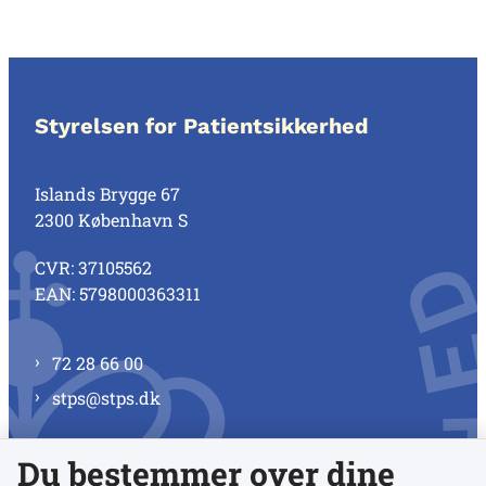
Styrelsen for Patientsikkerhed
Islands Brygge 67
2300 København S
CVR: 37105562
EAN: 5798000363311
72 28 66 00
stps@stps.dk
Du bestemmer over dine
Se alle kontaktnumre