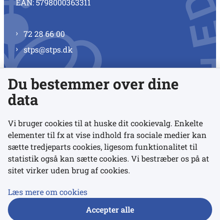
EAN: 5798000363311
72 28 66 00
stps@stps.dk
Du bestemmer over dine
Se alle kontaktnumre
data
Vi bruger cookies til at huske dit cookievalg. Enkelte
elementer til fx at vise indhold fra sociale medier kan
Links
sætte tredjeparts cookies, ligesom funktionalitet til
statistik også kan sætte cookies. Vi bestræber os på at
sitet virker uden brug af cookies.
Udgivelser
Tilgængelighedserklæring
Læs mere om cookies
Data- og privatlivspolitik
Accepter alle
Cookies