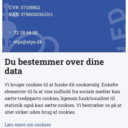
CVR: 37105562
EAN: 5798000363311
72 28 66 00
stps@stps.dk
Du bestemmer over dine
Se alle kontaktnumre
data
Vi bruger cookies til at huske dit cookievalg. Enkelte
elementer til fx at vise indhold fra sociale medier kan
Links
sætte tredjeparts cookies, ligesom funktionalitet til
statistik også kan sætte cookies. Vi bestræber os på at
Udgivelser
sitet virker uden brug af cookies.
Tilgængelighedserklæring
Læs mere om cookies