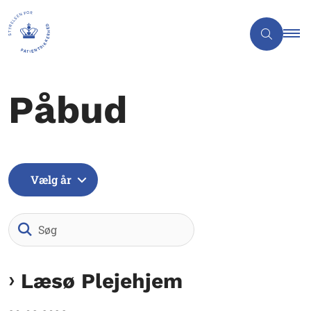
Påbud
Vælg år
Søg
Læsø Plejehjem