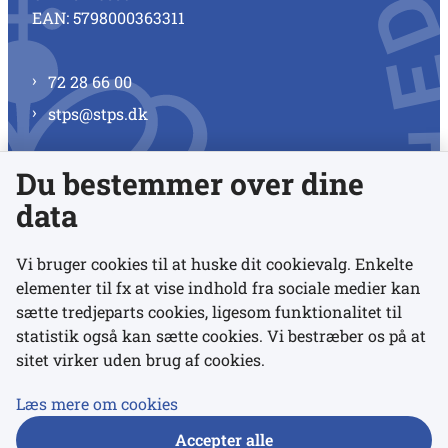
EAN: 5798000363311
72 28 66 00
stps@stps.dk
Du bestemmer over dine
Se alle kontaktnumre
data
Vi bruger cookies til at huske dit cookievalg. Enkelte
elementer til fx at vise indhold fra sociale medier kan
Links
sætte tredjeparts cookies, ligesom funktionalitet til
statistik også kan sætte cookies. Vi bestræber os på at
sitet virker uden brug af cookies.
Udgivelser
Tilgængelighedserklæring
Læs mere om cookies
Data- og privatlivspolitik
Accepter alle