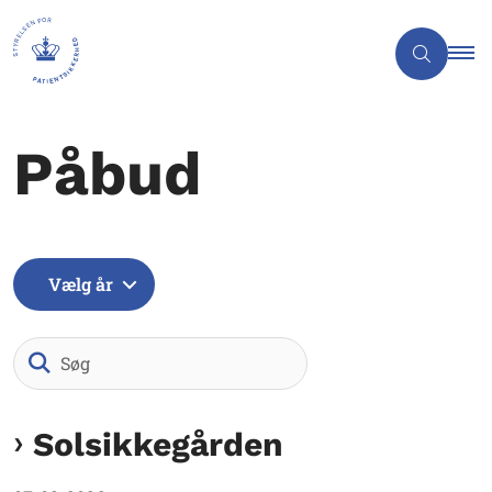
Påbud
Vælg år
Søg
Solsikkegården