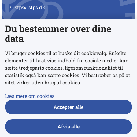
stps@stps.dk
Du bestemmer over dine
Se alle kontaktnumre
data
Vi bruger cookies til at huske dit cookievalg. Enkelte
elementer til fx at vise indhold fra sociale medier kan
Links
sætte tredjeparts cookies, ligesom funktionalitet til
statistik også kan sætte cookies. Vi bestræber os på at
Udgivelser
sitet virker uden brug af cookies.
Tilgængelighedserklæring
Læs mere om cookies
Data- og privatlivspolitik
Accepter alle
Cookies
Afvis alle