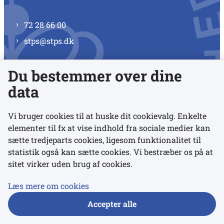
72 28 66 00
stps@stps.dk
Du bestemmer over dine
Se alle kontaktnumre
data
Vi bruger cookies til at huske dit cookievalg. Enkelte
elementer til fx at vise indhold fra sociale medier kan
Links
sætte tredjeparts cookies, ligesom funktionalitet til
statistik også kan sætte cookies. Vi bestræber os på at
sitet virker uden brug af cookies.
Udgivelser
Tilgængelighedserklæring
Læs mere om cookies
Data- og privatlivspolitik
Accepter alle
Cookies