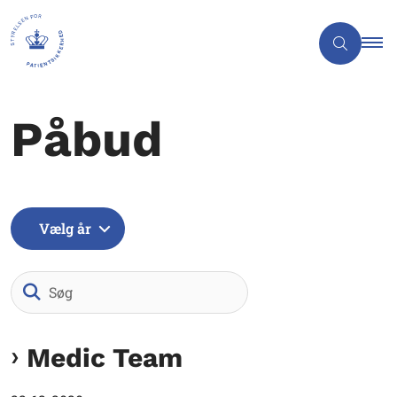
Påbud
Vælg år
Søg
Medic Team