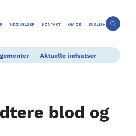
ER
UDGIVELSER
KONTAKT
OM OS
ENGLISH
ngementer
Aktuelle indsatser
ndtere blod og