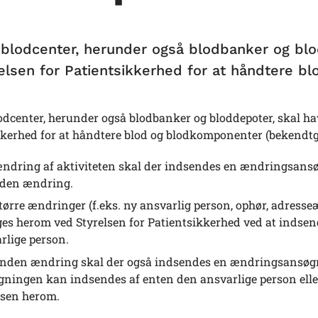
 blodcenter, herunder også blodbanker og blod
relsen for Patientsikkerhed for at håndtere b
odcenter, herunder også blodbanker og bloddepoter, skal have
kerhed for at håndtere blod og blodkomponenter (bekendtgø
ndring af aktiviteten skal der indsendes en ændringsans
den ændring.
tørre ændringer (f.eks. ny ansvarlig person, ophør, adresseæ
es herom ved Styrelsen for Patientsikkerhed ved at inds
rlige person.
nden ændring skal der også indsendes en ændringsansøgnin
ningen kan indsendes af enten den ansvarlige person eller
lsen herom.