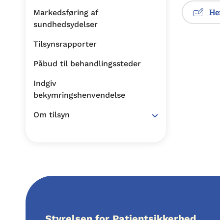
He
Markedsføring af
sundhedsydelser
Tilsynsrapporter
Påbud til behandlingssteder
Indgiv
bekymringshenvendelse
Om tilsyn
Styrelsen for Patientsikkerhed