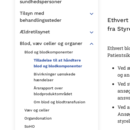
sundhedspersoner
Tilsyn med
Ethvert
behandlingssteder
fra Sty
Ældretilsynet
Blod, væv celler og organer
Ethvert bl
Blod og blodkomponenter
Patientsik
Tilladelse til at håndtere
blod og blodkomponenter
Ved æ
og an
Bivirkninger uønskede
hændelser
Ved s
Årsrapport over
ansøg
blodproduktområdet
ansva
Om blod og blodtransfusion
Ved a
Væv og celler
Ansøg
Organdonation
styre
SoHO