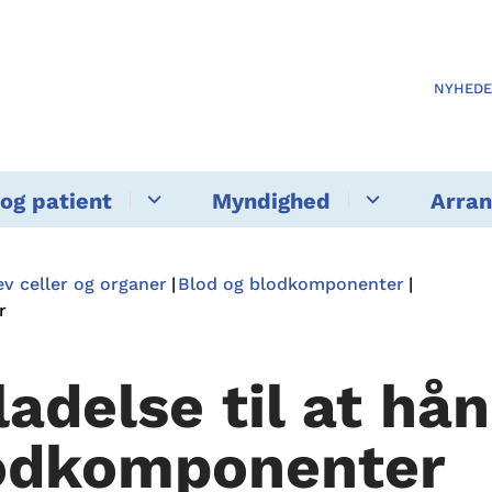
NYHED
og patient
Myndighed
Arra
v celler og organer
Blod og blodkomponenter
r
lladelse til at hå
odkomponenter