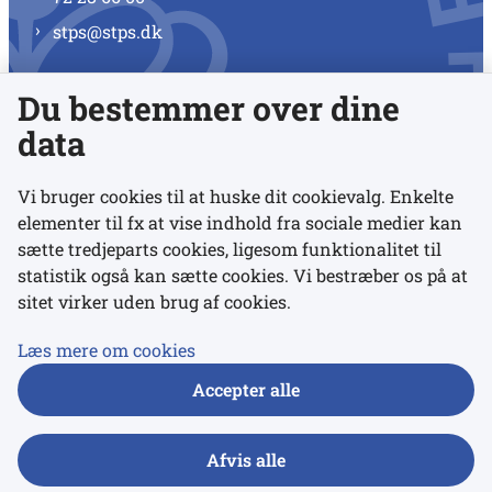
stps@stps.dk
Du bestemmer over dine
Se alle kontaktnumre
data
Vi bruger cookies til at huske dit cookievalg. Enkelte
elementer til fx at vise indhold fra sociale medier kan
Links
sætte tredjeparts cookies, ligesom funktionalitet til
statistik også kan sætte cookies. Vi bestræber os på at
sitet virker uden brug af cookies.
Udgivelser
Tilgængelighedserklæring
Læs mere om cookies
Data- og privatlivspolitik
Accepter alle
Cookies
Afvis alle