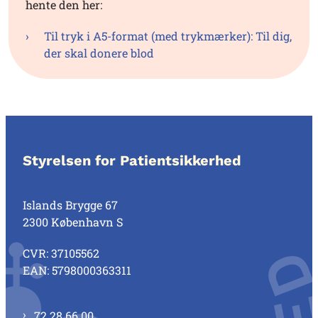
hente den her:
Til tryk i A5-format (med trykmærker): Til dig,
der skal donere blod
Styrelsen for Patientsikkerhed
Islands Brygge 67
2300 København S
CVR: 37105562
EAN: 5798000363311
72 28 66 00