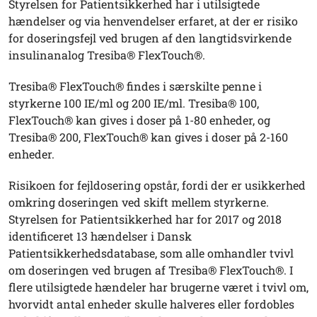
Styrelsen for Patientsikkerhed har i utilsigtede
hændelser og via henvendelser erfaret, at der er risiko
for doseringsfejl ved brugen af den langtidsvirkende
insulinanalog Tresiba® FlexTouch®.
Tresiba® FlexTouch® findes i særskilte penne i
styrkerne 100 IE/ml og 200 IE/ml. Tresiba® 100,
FlexTouch® kan gives i doser på 1-80 enheder, og
Tresiba® 200, FlexTouch® kan gives i doser på 2-160
enheder.
Risikoen for fejldosering opstår, fordi der er usikkerhed
omkring doseringen ved skift mellem styrkerne.
Styrelsen for Patientsikkerhed har for 2017 og 2018
identificeret 13 hændelser i Dansk
Patientsikkerhedsdatabase, som alle omhandler tvivl
om doseringen ved brugen af Tresiba® FlexTouch®. I
flere utilsigtede hændeler har brugerne været i tvivl om,
hvorvidt antal enheder skulle halveres eller fordobles