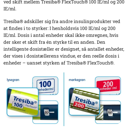
ved skift mellem Tresiba® FlexTouch® 100 IE/ml og 200
IE/ml.
Tresiba® adskiller sig fra andre insulinprodukter ved
at findes i to styrker: I henholdsvis 100 IE/ml og 200
IE/ml. Dosis i antal enheder skal ikke omregnes, hvis
der sker et skift fra én styrke til en anden. Den
intelligente dosistæller er designet, så antallet enheder,
der vises i dosistællerens vindue, er den reelle dosis i
enheder – uanset styrken af Tresiba® FlexTouch®.