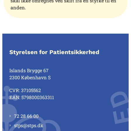
skal ikke omregnes ved skift fra én styrke til en
anden.
Styrelsen for Patientsikkerhed
Islands Brygge 67
2300 København S
CVR: 37105562
EAN: 5798000363311
72 28 66 00
stps@stps.dk