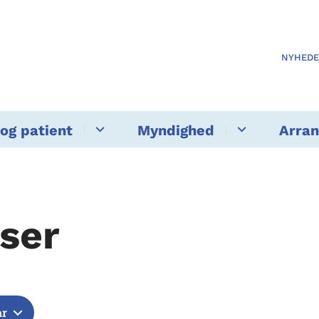
NYHED
og patient
Myndighed
Arra
ser
år