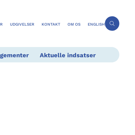
ER
UDGIVELSER
KONTAKT
OM OS
ENGLISH
ngementer
Aktuelle indsatser