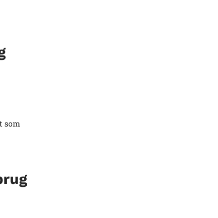
g
et som
brug