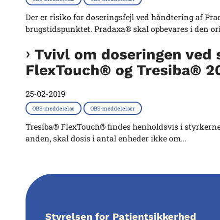
Der er risiko for doseringsfejl ved håndtering af P
brugstidspunktet. Pradaxa® skal opbevares i den ori.
Tvivl om doseringen ved 
FlexTouch® og Tresiba® 2
25-02-2019
OBS-meddelelse
OBS-meddelelser
Tresiba® FlexTouch® findes henholdsvis i styrkerne 10
anden, skal dosis i antal enheder ikke om...
Styrelsen for Patientsikkerhed