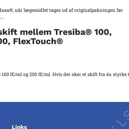
radaxa®, når lægemidlet tages ud af originalpakningen før
..
skift mellem Tresiba® 100,
00, FlexTouch®
0 IE/ml og 200 IE/ml. Hvis der sker et skift fra én styrke t
Links