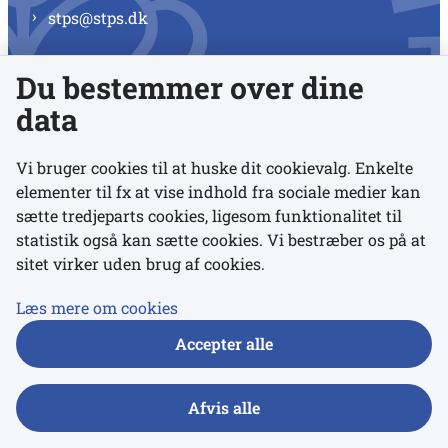
stps@stps.dk
Du bestemmer over dine
Se alle kontaktnumre
data
Vi bruger cookies til at huske dit cookievalg. Enkelte
elementer til fx at vise indhold fra sociale medier kan
Links
sætte tredjeparts cookies, ligesom funktionalitet til
statistik også kan sætte cookies. Vi bestræber os på at
sitet virker uden brug af cookies.
Udgivelser
Tilgængelighedserklæring
Læs mere om cookies
Data- og privatlivspolitik
Accepter alle
Cookies
Afvis alle