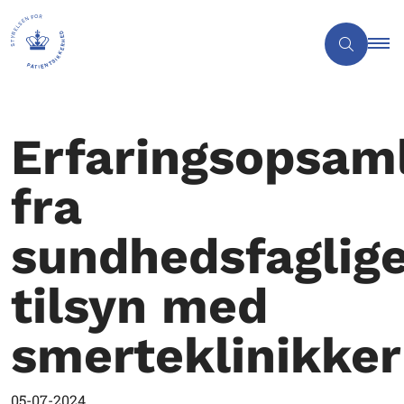
Erfaringsopsam
fra
sundhedsfaglig
tilsyn med
smerteklinikker
05-07-2024