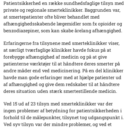
Patientsikkerhed en række sundhedsfaglige tilsyn med
private og regionale smerteklinikker. Baggrunden var,
at smertepatienter ofte bliver behandlet med
afhængighedsskabende lægemidler som fx opioider og
benzodiazepiner, som kan skabe årelang afhængighed.
Erfaringerne fra tilsynene med smerteklinikker viser,
at særligt tværfaglige klinikker havde fokus på at
forebygge afhængighed af medicin og på at give
patienterne værktøjer til at håndtere deres smerter på
andre måder end ved medicinering. På en del klinikker
havde man gode erfaringer med at hjælpe patienter ud
af afhængighed og give dem redskaber til at håndtere
deres situation uden stærk smertestillende medicin.
Ved 15 ud af 23 tilsyn med smerteklinikker var der
ingen problemer af betydning for patientsikkerheden i
forhold til de målepunkter, tilsynet tog udgangspunkt i.
Ved syv tilsyn var der mindre problemer, og ved et