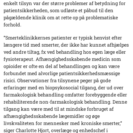
enkelt tilsyn var der større problemer af betydning for
patientsikkerheden, som udløste et påbud til den
pågældende klinik om at rette op på problematiske
forhold.
”Smerteklinikkernes patienter er typisk henvist efter
længere tid med smerter, der ikke har kunnet afhjælpes
ved andre tiltag, fx ved behandling hos egen læge eller
fysioterapeut. Afhængighedsskabende medicin som
opioider er ofte en del af behandlingen og kan være
forbundet med alvorlige patientsikkerhedsmæssige
risici. Observationer fra tilsynene peger på gode
erfaringer med en biopsy­kosocial tilgang, der ud over
farmakologisk behandling omfatter forebyg­gende eller
rehabiliterende non-farmakologisk behandling. Denne
tilgang kan være med til at mindske forbruget af
afhængighedsskabende lægemidler og øge
livskvaliteten for mennesker med kroniske smerter,”
siger Charlotte Hjort, overlæge og enhedschef i