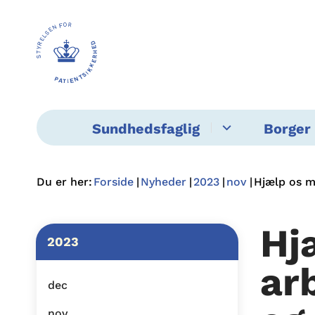
Sundhedsfaglig
Borger 
Du er her:
Forside
Nyheder
2023
nov
Hjælp os m
Hj
2023
ar
dec
nov