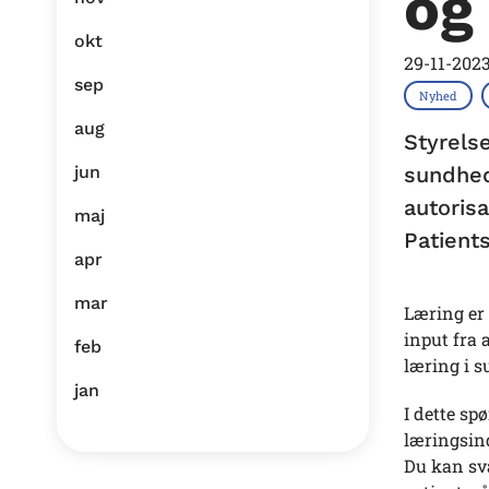
og
okt
29-11-202
sep
Nyhed
aug
Styrelse
jun
sundhed
autoris
maj
Patient
apr
mar
Læring er 
input fra 
feb
læring i 
jan
I dette sp
læringsind
Du kan sva