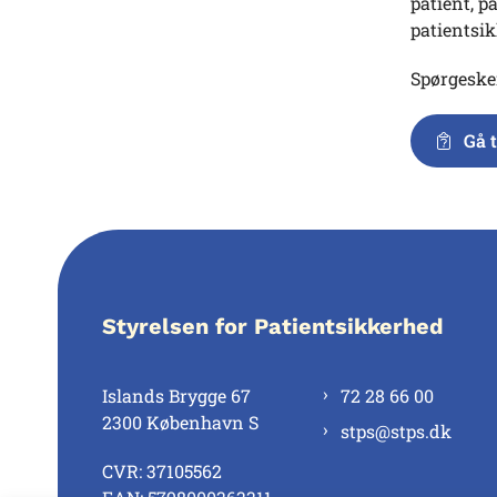
patient, p
patientsi
Spørgeske
Gå 
Styrelsen for Patientsikkerhed
Islands Brygge 67
72 28 66 00
2300 København S
stps@stps.dk
CVR: 37105562