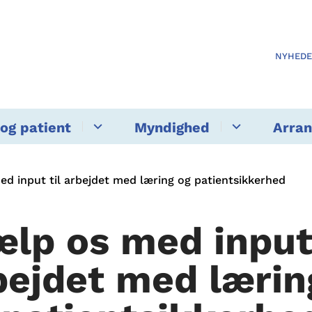
NYHED
og patient
Myndighed
Arra
ed input til arbejdet med læring og patientsikkerhed
ælp os med input 
bejdet med lærin