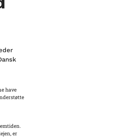
d
teder
 Dansk
rne have
understøtte
remtiden.
ejen, er