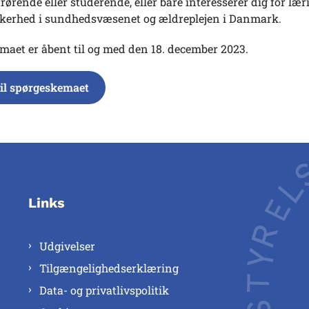
årørende eller studerende, eller bare interesserer dig for lær
kkerhed i sundhedsvæsenet og ældreplejen i Danmark.
maet er åbent til og med den 18. december 2023.
til spørgeskemaet
Links
Udgivelser
Tilgængelighedserklæring
Data- og privatlivspolitik