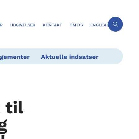
ER
UDGIVELSER
KONTAKT
OM OS
ENGLISH
ngementer
Aktuelle indsatser
til
g