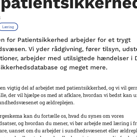
 patientsikkerhe
3
Læring
n for Patientsikkerhed arbejder for et trygt
svæsen. Vi yder rådgivning, fører tilsyn, uds
ationer, arbejder med utilsigtede hændelser i
sikkerhedsdatabase og meget mere.
en vigtig del af arbejdet med patientsikkerhed, og vi vil ge
alle, der vil hjælpe os med at afklare, hvordan vi bedst kan 
sundhedsvæsenet og ældreplejen.
ørgeskema kan du fortælle os, hvad du synes om vores
satser, og hvordan du mener, vi bør arbejde med læring i f
re, uanset om du arbejder i sundhedsvæsenet eller ældrepl