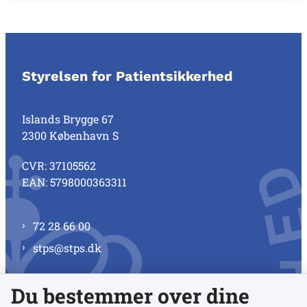
Styrelsen for Patientsikkerhed
Islands Brygge 67
2300 København S
CVR: 37105562
EAN: 5798000363311
72 28 66 00
stps@stps.dk
Du bestemmer over dine
Se alle kontaktnumre