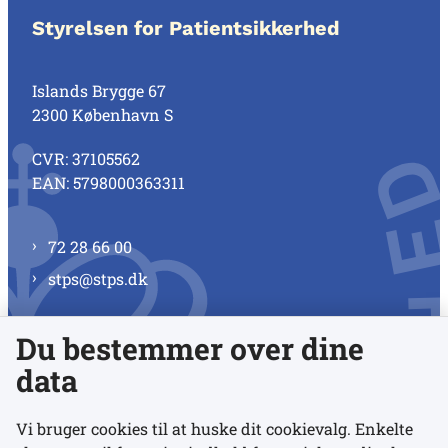
Styrelsen for Patientsikkerhed
Islands Brygge 67
2300 København S
CVR: 37105562
EAN: 5798000363311
72 28 66 00
stps@stps.dk
Du bestemmer over dine
Se alle kontaktnumre
data
Vi bruger cookies til at huske dit cookievalg. Enkelte