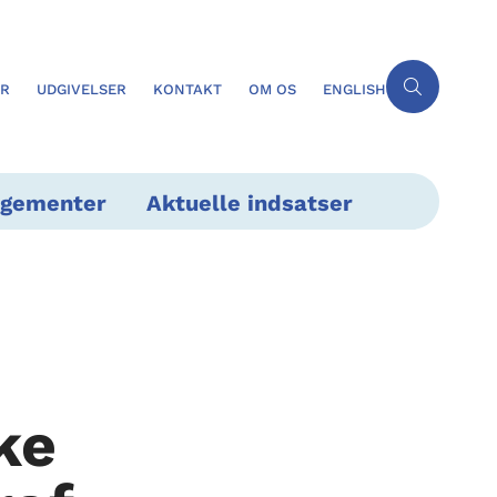
ER
UDGIVELSER
KONTAKT
OM OS
ENGLISH
ngementer
Aktuelle indsatser
ke