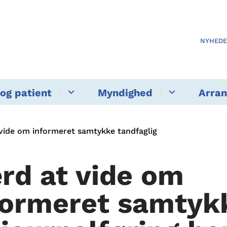
NYHED
og patient
Myndighed
Arra
vide om informeret samtykke tandfaglig
rd at vide om
formeret samtyk