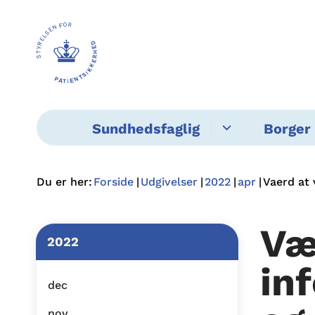
Sundhedsfaglig
Borger 
Du er her:
Forside
Udgivelser
2022
apr
Vaerd at 
Væ
2022
in
dec
nov