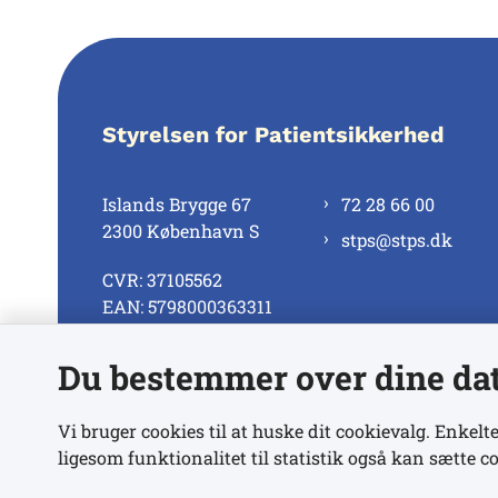
Styrelsen for Patientsikkerhed
Islands Brygge 67
72 28 66 00
2300 København S
stps@stps.dk
CVR: 37105562
EAN: 5798000363311
Du bestemmer over dine da
Se alle kontaktnumre
Vi bruger cookies til at huske dit cookievalg. Enkelte
ligesom funktionalitet til statistik også kan sætte co