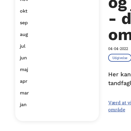
og
okt
- 
sep
om
aug
jul
04-04-2022
jun
Udgivelse
maj
Her kan
apr
tandfag
mar
Værd at v
jan
område