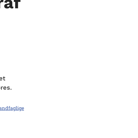
raf
et
res.
andfaglige