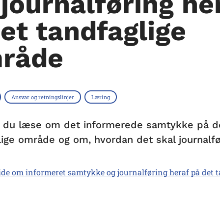
 journalføring he
det tandfaglige
råde
Ansvar og retningslinjer
Læring
 du læse om det informerede samtykke på d
lige område og om, hvordan det skal journalfø
ide om informeret samtykke og journalføring heraf på det t