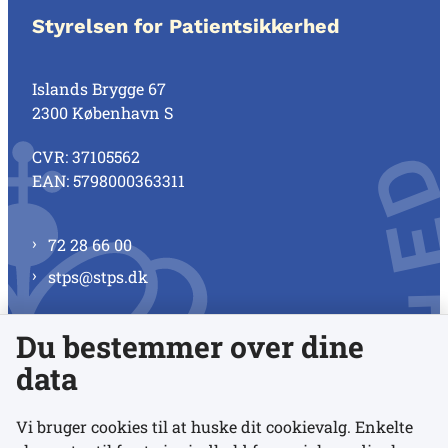
Styrelsen for Patientsikkerhed
Islands Brygge 67
2300 København S
CVR: 37105562
EAN: 5798000363311
72 28 66 00
stps@stps.dk
Du bestemmer over dine
Se alle kontaktnumre
data
Vi bruger cookies til at huske dit cookievalg. Enkelte