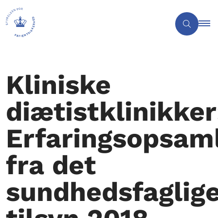
Kliniske
diætistklinikker
Erfaringsopsam
fra det
sundhedsfaglig