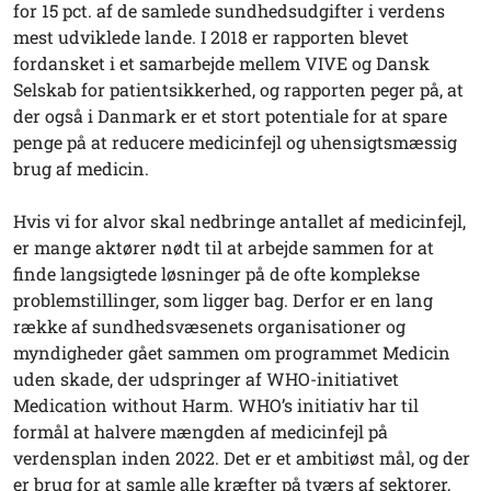
for 15 pct. af de samlede sundhedsudgifter i verdens
mest udviklede lande. I 2018 er rapporten blevet
fordansket i et samarbejde mellem VIVE og Dansk
Selskab for patientsikkerhed, og rapporten peger på, at
der også i Danmark er et stort potentiale for at spare
penge på at reducere medicinfejl og uhensigtsmæssig
brug af medicin.
Hvis vi for alvor skal nedbringe antallet af medicinfejl,
er mange aktører nødt til at arbejde sammen for at
finde langsigtede løsninger på de ofte komplekse
problemstillinger, som ligger bag. Derfor er en lang
række af sundhedsvæsenets organisationer og
myndigheder gået sammen om programmet Medicin
uden skade, der udspringer af WHO-initiativet
Medication without Harm. WHO’s initiativ har til
formål at halvere mængden af medicinfejl på
verdensplan inden 2022. Det er et ambitiøst mål, og der
er brug for at samle alle kræfter på tværs af sektorer,