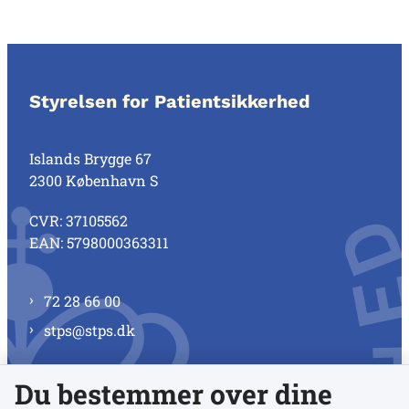
Styrelsen for Patientsikkerhed
Islands Brygge 67
2300 København S
CVR: 37105562
EAN: 5798000363311
72 28 66 00
stps@stps.dk
Du bestemmer over dine
Se alle kontaktnumre