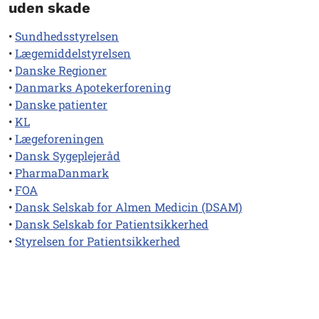
uden skade
•
Sundhedsstyrelsen
•
Lægemiddelstyrelsen
•
Danske Regioner
•
Danmarks Apotekerforening
•
Danske patienter
•
KL
•
Lægeforeningen
•
Dansk Sygeplejeråd
•
PharmaDanmark
•
FOA
•
Dansk Selskab for Almen Medicin (DSAM)
•
Dansk Selskab for Patientsikkerhed
•
Styrelsen for Patientsikkerhed