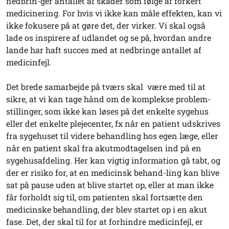
nedbrin-ger antallet af skader som følge af forkert
medicinering. For hvis vi ikke kan måle effekten, kan vi
ikke fokusere på at gøre det, der virker. Vi skal også
lade os inspirere af udlandet og se på, hvordan andre
lande har haft succes med at nedbringe antallet af
medicinfejl.
Det brede samarbejde på tværs skal være med til at
sikre, at vi kan tage hånd om de komplekse problem-
stillinger, som ikke kan løses på det enkelte sygehus
eller det enkelte plejecenter, fx når en patient udskrives
fra sygehuset til videre behandling hos egen læge, eller
når en patient skal fra akutmodtagelsen ind på en
sygehusafdeling. Her kan vigtig information gå tabt, og
der er risiko for, at en medicinsk behand-ling kan blive
sat på pause uden at blive startet op, eller at man ikke
får forholdt sig til, om patienten skal fortsætte den
medicinske behandling, der blev startet op i en akut
fase. Det, der skal til for at forhindre medicinfejl, er