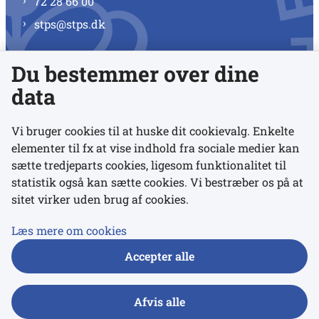
72 28 66 00
stps@stps.dk
Du bestemmer over dine
Se alle kontaktnumre
data
Vi bruger cookies til at huske dit cookievalg. Enkelte
elementer til fx at vise indhold fra sociale medier kan
Links
sætte tredjeparts cookies, ligesom funktionalitet til
statistik også kan sætte cookies. Vi bestræber os på at
sitet virker uden brug af cookies.
Udgivelser
Tilgængelighedserklæring
Læs mere om cookies
Data- og privatlivspolitik
Accepter alle
Cookies
Afvis alle