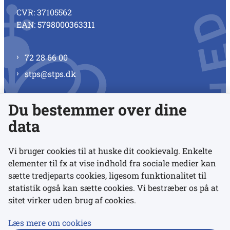
CVR: 37105562
EAN: 5798000363311
72 28 66 00
stps@stps.dk
Du bestemmer over dine
Se alle kontaktnumre
data
Vi bruger cookies til at huske dit cookievalg. Enkelte
elementer til fx at vise indhold fra sociale medier kan
Links
sætte tredjeparts cookies, ligesom funktionalitet til
statistik også kan sætte cookies. Vi bestræber os på at
sitet virker uden brug af cookies.
Udgivelser
Tilgængelighedserklæring
Læs mere om cookies