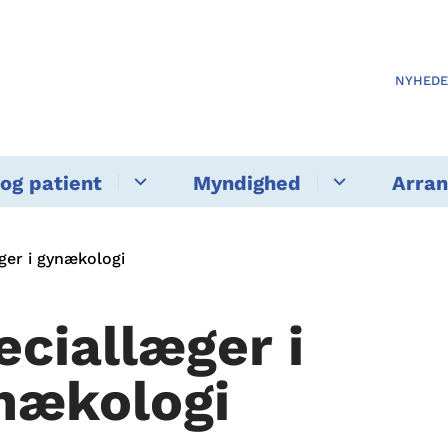
NYHED
og patient
Myndighed
Arra
ger i gynækologi
eciallæger i
nækologi