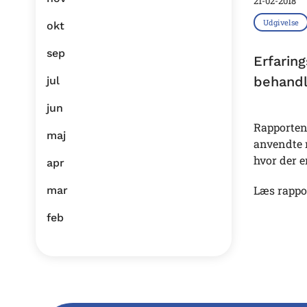
21-02-2018
Udgivelse
okt
sep
Erfarin
behandl
jul
jun
Rapporten
maj
anvendte 
hvor der e
apr
Læs rapp
mar
feb