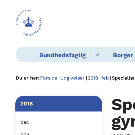
Sundhedsfaglig
Borger 
Du er her:
Forside
Udgivelser
2018
feb
Speciallæ
Sp
2018
gy
dec
nov