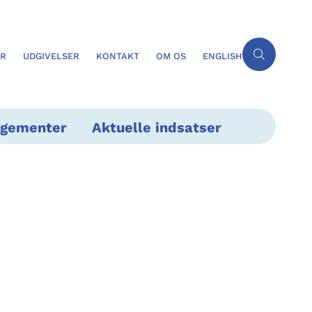
ER
UDGIVELSER
KONTAKT
OM OS
ENGLISH
ngementer
Aktuelle indsatser