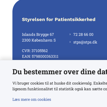
Styrelsen for Patientsikkerhed
Islands Brygge 67
72 28 66 00
2300 København S
stps@stps.dk
CVR: 37105562
EAN: 5798000363311
Du bestemmer over dine da
Se alle kontaktnumre
Vi bruger cookies til at huske dit cookievalg. Enkelte
ligesom funktionalitet til statistik også kan sætte co
Læs mere om cookies