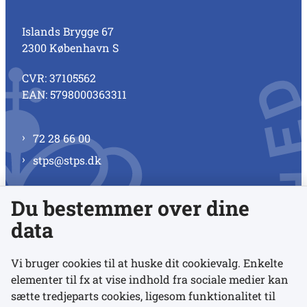
Islands Brygge 67
2300 København S
CVR: 37105562
EAN: 5798000363311
72 28 66 00
stps@stps.dk
Du bestemmer over dine
Se alle kontaktnumre
data
Vi bruger cookies til at huske dit cookievalg. Enkelte
elementer til fx at vise indhold fra sociale medier kan
Links
sætte tredjeparts cookies, ligesom funktionalitet til