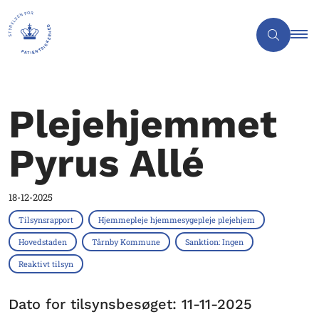
Plejehjemmet
Pyrus Allé
18-12-2025
Tilsynsrapport
Hjemmepleje hjemmesygepleje plejehjem
Hovedstaden
Tårnby Kommune
Sanktion: Ingen
Reaktivt tilsyn
Dato for tilsynsbesøget: 11-11-2025