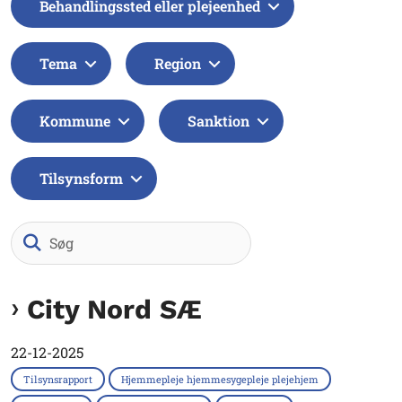
Behandlingssted eller plejeenhed
Tema
Region
Kommune
Sanktion
Tilsynsform
Søg
City Nord SÆ
22-12-2025
Tilsynsrapport
Hjemmepleje hjemmesygepleje plejehjem