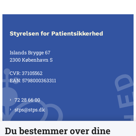
Styrelsen for Patientsikkerhed
Islands Brygge 67
2300 København S
CVR: 37105562
EAN: 5798000363311
72 28 66 00
stps@stps.dk
Du bestemmer over dine
Se alle kontaktnumre