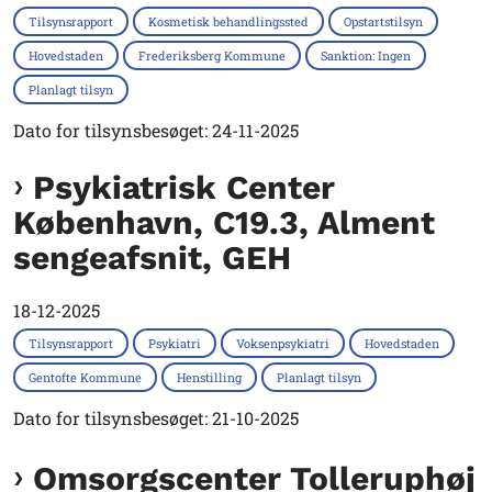
Tilsynsrapport
Kosmetisk behandlingssted
Opstartstilsyn
Hovedstaden
Frederiksberg Kommune
Sanktion: Ingen
Planlagt tilsyn
Dato for tilsynsbesøget: 24-11-2025
Psykiatrisk Center
København, C19.3, Alment
sengeafsnit, GEH
18-12-2025
Tilsynsrapport
Psykiatri
Voksenpsykiatri
Hovedstaden
Gentofte Kommune
Henstilling
Planlagt tilsyn
Dato for tilsynsbesøget: 21-10-2025
Omsorgscenter Tolleruphøj