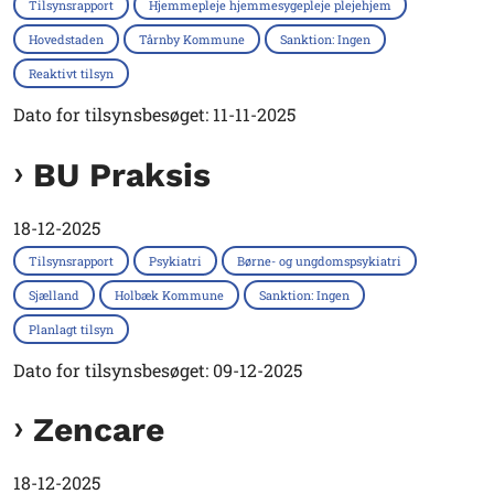
Tilsynsrapport
Hjemmepleje hjemmesygepleje plejehjem
Hovedstaden
Tårnby Kommune
Sanktion: Ingen
Reaktivt tilsyn
Dato for tilsynsbesøget: 11-11-2025
BU Praksis
18-12-2025
Tilsynsrapport
Psykiatri
Børne- og ungdomspsykiatri
Sjælland
Holbæk Kommune
Sanktion: Ingen
Planlagt tilsyn
Dato for tilsynsbesøget: 09-12-2025
Zencare
18-12-2025