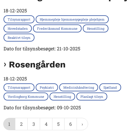
18-12-2025
Tilsynsrapport
Hjemmepleje hjemmesygepleje plejehjem
Hovedstaden
Frederikssund Kommune
Henstilling
Reaktivt tilsyn
Dato for tilsynsbesøget: 21-10-2025
Rosengården
18-12-2025
Tilsynsrapport
Psykiatri
Medicinhåndtering
Sjælland
Vordingborg Kommune
Henstilling
Planlagt tilsyn
Dato for tilsynsbesøget: 09-10-2025
1
2
3
4
5
6