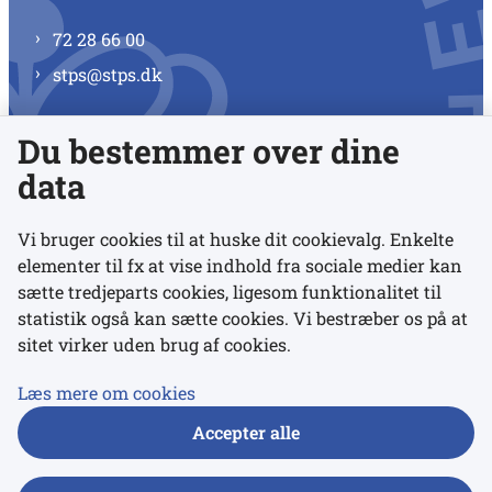
72 28 66 00
stps@stps.dk
Du bestemmer over dine
Se alle kontaktnumre
data
Vi bruger cookies til at huske dit cookievalg. Enkelte
elementer til fx at vise indhold fra sociale medier kan
Links
sætte tredjeparts cookies, ligesom funktionalitet til
statistik også kan sætte cookies. Vi bestræber os på at
sitet virker uden brug af cookies.
Udgivelser
Tilgængelighedserklæring
Læs mere om cookies
Data- og privatlivspolitik
Accepter alle
Cookies