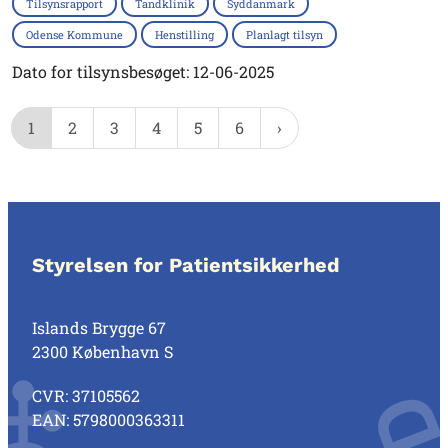
Tilsynsrapport
Tandklinik
Syddanmark
Odense Kommune
Henstilling
Planlagt tilsyn
Dato for tilsynsbesøget: 12-06-2025
1
2
3
4
5
6
Styrelsen for Patientsikkerhed
Islands Brygge 67
2300 København S
CVR: 37105562
EAN: 5798000363311