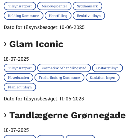
Tilsynsrapport
Misbrugscenter
Syddanmark
Kolding Kommune
Henstilling
Reaktivt tilsyn
Dato for tilsynsbesøget: 10-06-2025
Glam Iconic
18-07-2025
Tilsynsrapport
Kosmetisk behandlingssted
Opstartstilsyn
Hovedstaden
Frederiksberg Kommune
Sanktion: Ingen
Planlagt tilsyn
Dato for tilsynsbesøget: 11-06-2025
Tandlægerne Grønnegade
18-07-2025