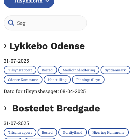
Tilsynsform
Søg
Lykkebo Odense
31-07-2025
Tilsynsrapport
Bosted
Medicinhåndtering
Syddanmark
Odense Kommune
Henstilling
Planlagt tilsyn
Dato for tilsynsbesøget: 08-04-2025
Bostedet Bredgade
31-07-2025
Tilsynsrapport
Bosted
Nordjylland
Hjørring Kommune