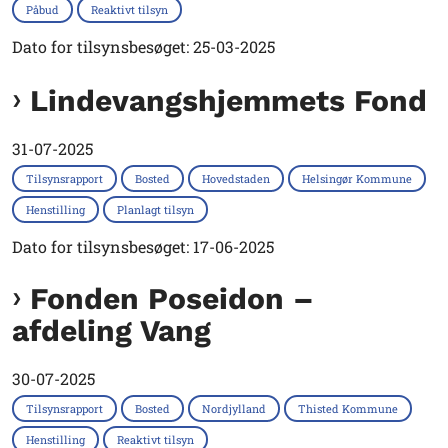
Påbud
Reaktivt tilsyn
Dato for tilsynsbesøget: 25-03-2025
Lindevangshjemmets Fond
31-07-2025
Tilsynsrapport
Bosted
Hovedstaden
Helsingør Kommune
Henstilling
Planlagt tilsyn
Dato for tilsynsbesøget: 17-06-2025
Fonden Poseidon –
afdeling Vang
30-07-2025
Tilsynsrapport
Bosted
Nordjylland
Thisted Kommune
Henstilling
Reaktivt tilsyn