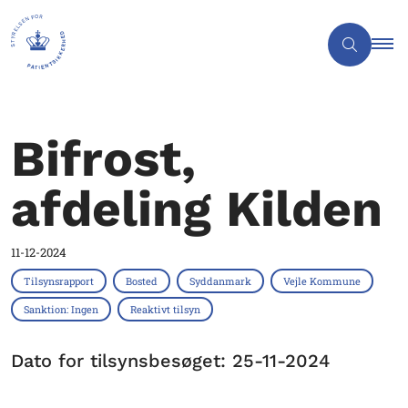
Bifrost,
afdeling Kilden
11-12-2024
Tilsynsrapport
Bosted
Syddanmark
Vejle Kommune
Sanktion: Ingen
Reaktivt tilsyn
Dato for tilsynsbesøget: 25-11-2024