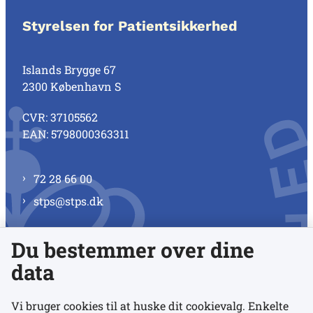
Styrelsen for Patientsikkerhed
Islands Brygge 67
2300 København S
CVR: 37105562
EAN: 5798000363311
72 28 66 00
stps@stps.dk
Du bestemmer over dine
Se alle kontaktnumre
data
Vi bruger cookies til at huske dit cookievalg. Enkelte