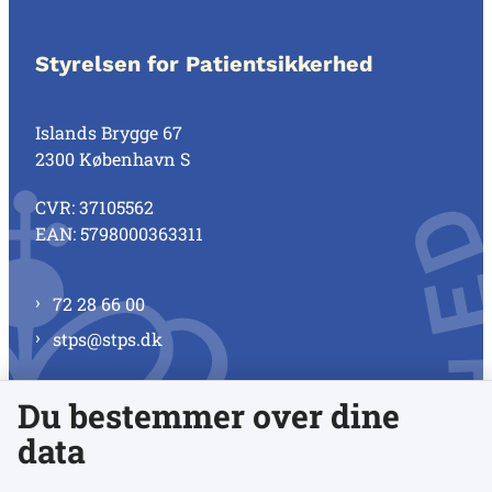
Styrelsen for Patientsikkerhed
Islands Brygge 67
2300 København S
CVR: 37105562
EAN: 5798000363311
72 28 66 00
stps@stps.dk
Du bestemmer over dine
Se alle kontaktnumre
data