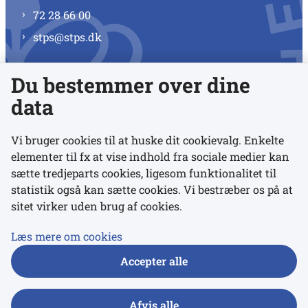
72 28 66 00
stps@stps.dk
Du bestemmer over dine
Se alle kontaktnumre
data
Vi bruger cookies til at huske dit cookievalg. Enkelte
elementer til fx at vise indhold fra sociale medier kan
Links
sætte tredjeparts cookies, ligesom funktionalitet til
statistik også kan sætte cookies. Vi bestræber os på at
sitet virker uden brug af cookies.
Udgivelser
Tilgængelighedserklæring
Læs mere om cookies
Data- og privatlivspolitik
Accepter alle
Cookies
Afvis alle