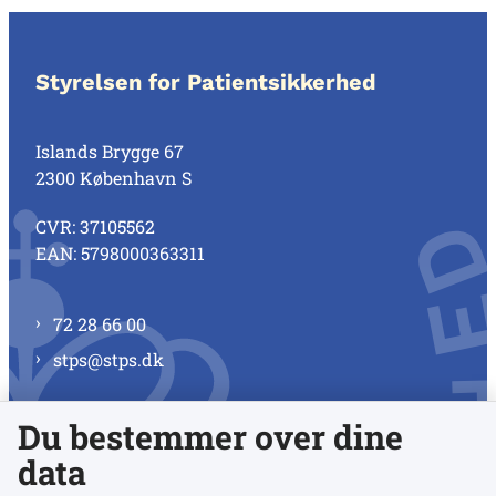
Styrelsen for Patientsikkerhed
Islands Brygge 67
2300 København S
CVR: 37105562
EAN: 5798000363311
72 28 66 00
stps@stps.dk
Du bestemmer over dine
Se alle kontaktnumre
data