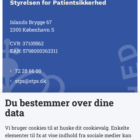
Styrelsen for Patientsikkerhed
Islands Brygge 67
2300 København S
CVR: 37105562
EAN: 5798000363311
72 28 66 00
stps@stps.dk
Du bestemmer over dine
Se alle kontaktnumre
data
Vi bruger cookies til at huske dit cookievalg. Enkelte
elementer til fx at vise indhold fra sociale medier kan
Links