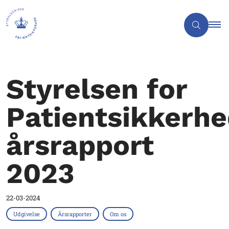
Styrelsen for
Patientsikkerh
årsrapport
2023
22-03-2024
Udgivelse
Årsrapporter
Om os