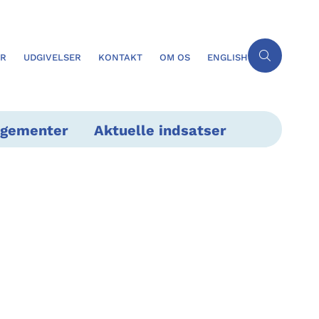
ER
UDGIVELSER
KONTAKT
OM OS
ENGLISH
ngementer
Aktuelle indsatser