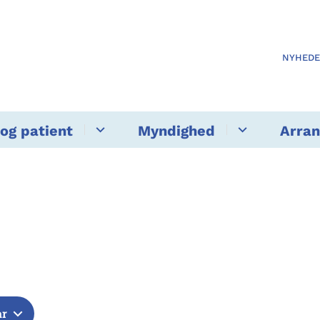
NYHED
og patient
Myndighed
Arra
år