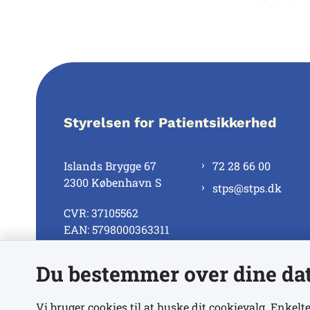
Styrelsen for Patientsikkerhed
Islands Brygge 67
72 28 66 00
2300 København S
stps@stps.dk
CVR: 37105562
EAN: 5798000363311
Du bestemmer over dine da
Se alle kontaktnumre
Vi bruger cookies til at huske dit cookievalg. Enkelte