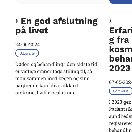
En god afslutning
på livet
Erfa
g fra
24-05-2024
kosm
Udgivelse
beha
Døden og behandling i den sidste tid
2023
er vigtige emner tage stilling til, så
man sammen med lægen og sine
07-05-202
pårørende kan blive afklaret
Udgivelse
omkring, hvilke beslutning...
I 2023 gen
Patientsi
sundhedsf
registrer
behandlin