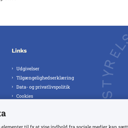
Links
Udgivelser
Tilgængelighedserklæring
Data- og privatlivspolitik
Cookies
ta
 elementer til fx at vise indhold fra sociale medier kan sætt