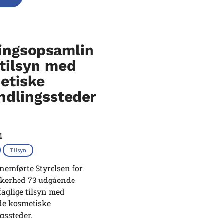
ringsopsamlin
 tilsyn med
etiske
ndlingssteder
4
Tilsyn
nemførte Styrelsen for
kkerhed 73 udgående
aglige tilsyn med
ede kosmetiske
gssteder.