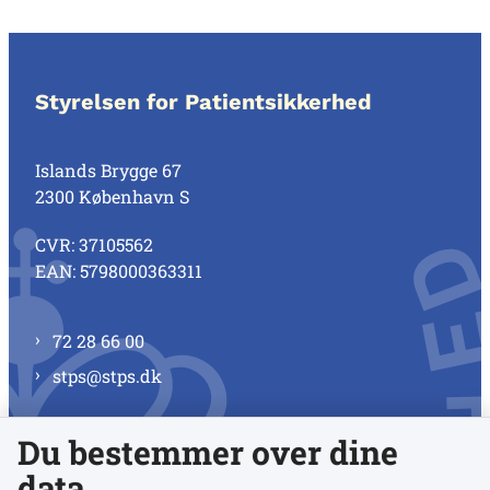
Styrelsen for Patientsikkerhed
Islands Brygge 67
2300 København S
CVR: 37105562
EAN: 5798000363311
72 28 66 00
stps@stps.dk
Du bestemmer over dine
Se alle kontaktnumre
data