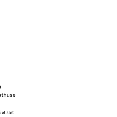
g
0
sthuse
 et sæt