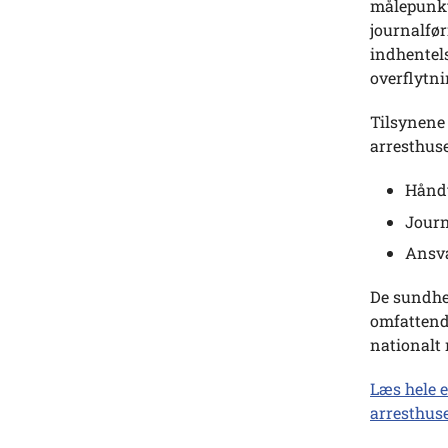
målepunkt
journalfø
indhentels
overflytni
Tilsynene 
arresthuse
Håndt
Journ
Ansva
De sundhed
omfattende
nationalt 
Læs hele 
arresthuse