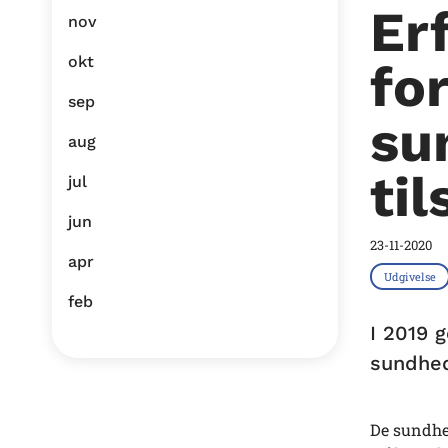
Er
nov
okt
fo
sep
su
aug
ti
jul
jun
23-11-2020
apr
Udgivelse
feb
I 2019 
sundhed
De sundhed