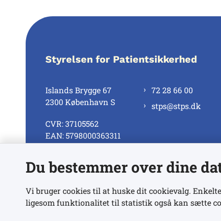
Styrelsen for Patientsikkerhed
Islands Brygge 67
72 28 66 00
2300 København S
stps@stps.dk
CVR: 37105562
EAN: 5798000363311
Du bestemmer over dine da
Se alle kontaktnumre
Vi bruger cookies til at huske dit cookievalg. Enkelte
ligesom funktionalitet til statistik også kan sætte co