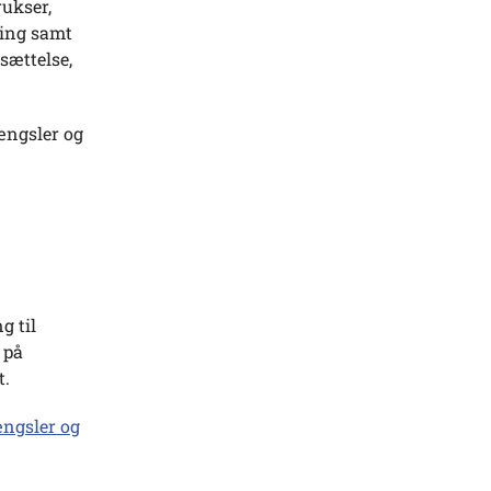
ukser,
ring samt
sættelse,
ængsler og
g til
 på
t.
ængsler og