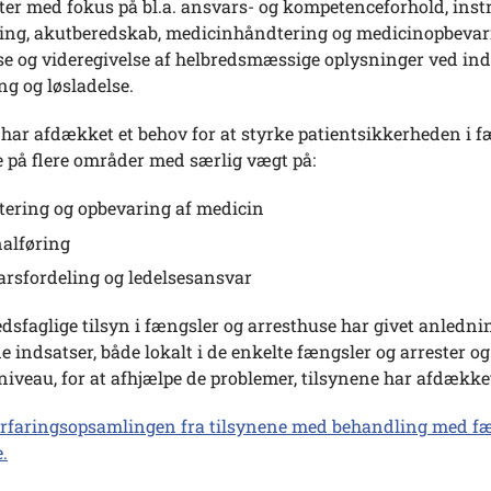
er med fokus på bl.a. ansvars- og kompetenceforhold, instr
ring, akutberedskab, medicinhåndtering og medicinopbeva
e og videregivelse af helbredsmæssige oplysninger ved ind
ng og løsladelse.
har afdækket et behov for at styrke patientsikkerheden i f
 på flere områder med særlig vægt på:
ering og opbevaring af medicin
alføring
rsfordeling og ledelsesansvar
sfaglige tilsyn i fængsler og arresthuse har givet anlednin
 indsatser, både lokalt i de enkelte fængsler og arrester og
niveau, for at afhjælpe de problemer, tilsynene har afdække
erfaringsopsamlingen fra tilsynene med behandling med f
.