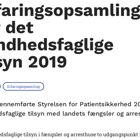
faringsopsamlin
r det
ndhedsfaglige
lsyn 2019
Erfaringsopsamling
gennemførte Styrelsen for Patientsikkerhed 2
sfaglige tilsyn med landets fængsler og arre
sfaglige tilsyn i fængsler og arresthuse to udgangspunkt i