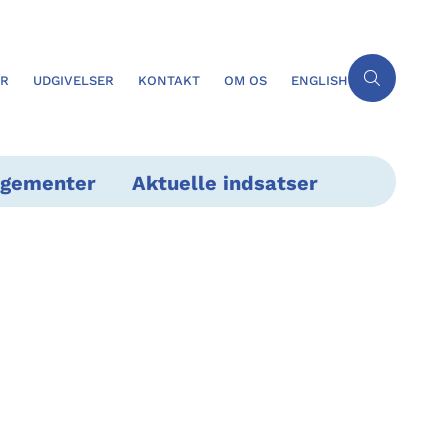
ER
UDGIVELSER
KONTAKT
OM OS
ENGLISH
ngementer
Aktuelle indsatser