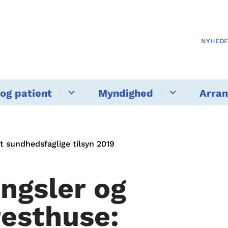
NYHED
og patient
Myndighed
Arra
t sundhedsfaglige tilsyn 2019
ngsler og
resthuse: