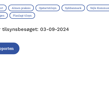
ort
Almen praksis
Opstartstilsyn
Syddanmark
Vejle Kommu
ngen
Planlagt tilsyn
r tilsynsbesøget: 03-09-2024
pporten