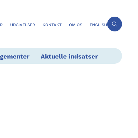
ER
UDGIVELSER
KONTAKT
OM OS
ENGLISH
ngementer
Aktuelle indsatser