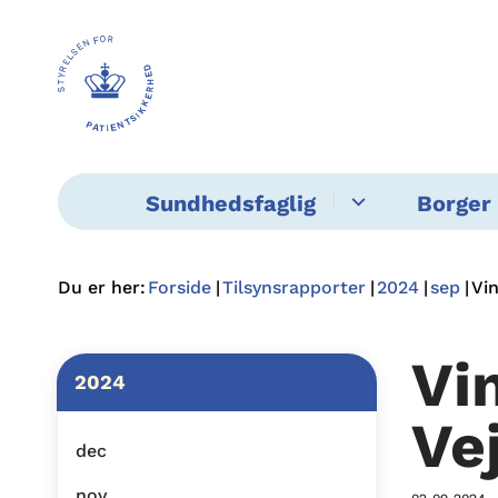
Sundhedsfaglig
Borger 
Du er her:
Forside
Tilsynsrapporter
2024
sep
Vi
Vi
2024
Ve
dec
nov