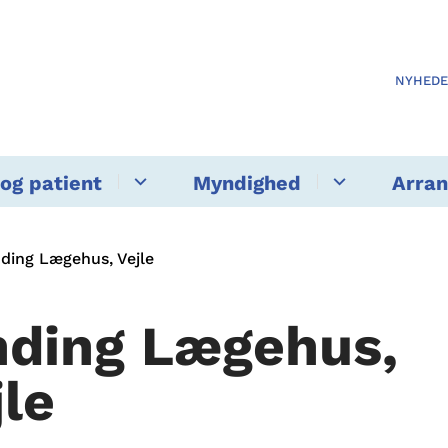
NYHED
og patient
Myndighed
Arra
nding Lægehus, Vejle
nding Lægehus,
jle