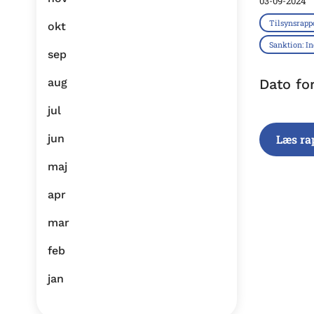
03-09-2024
Tilsynsrapp
okt
Sanktion: I
sep
aug
Dato fo
jul
jun
Læs ra
maj
apr
mar
feb
jan