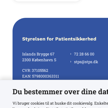
Styrelsen for Patientsikkerhed
Islands Brygge 67
72 28 66 00
2300 København S
stps@stps.dk
CVR: 37105562
EAN: 5798000363311
Du bestemmer over dine da
Se alle kontaktnumre
Vi bruger cookies til at huske dit cookievalg. Enkelte