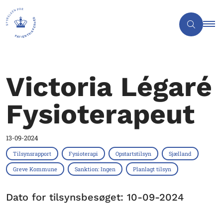
Victoria Légaré
Fysioterapeut
13-09-2024
Tilsynsrapport
Fysioterapi
Opstartstilsyn
Sjælland
Greve Kommune
Sanktion: Ingen
Planlagt tilsyn
Dato for tilsynsbesøget: 10-09-2024