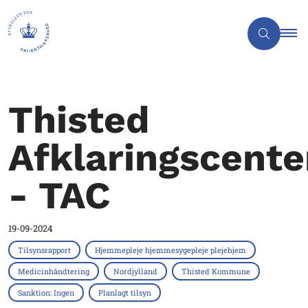
Thisted
Afklaringscente
- TAC
19-09-2024
Tilsynsrapport
Hjemmepleje hjemmesygepleje plejehjem
Medicinhåndtering
Nordjylland
Thisted Kommune
Sanktion: Ingen
Planlagt tilsyn