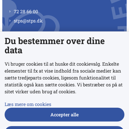
72 28 66 00
stps@stps.dk
Du bestemmer over dine
Se alle kontaktnumre
data
Vi bruger cookies til at huske dit cookievalg. Enkelte
elementer til fx at vise indhold fra sociale medier kan
Links
sætte tredjeparts cookies, ligesom funktionalitet til
statistik også kan sætte cookies. Vi bestræber os på at
sitet virker uden brug af cookies.
Udgivelser
Tilgængelighedserklæring
Læs mere om cookies
Data- og privatlivspolitik
Accepter alle
Cookies