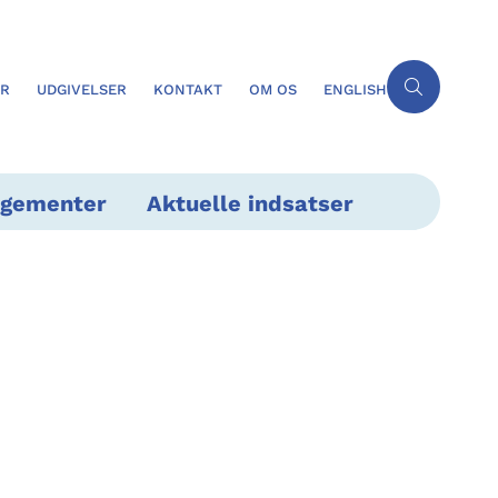
ER
UDGIVELSER
KONTAKT
OM OS
ENGLISH
ngementer
Aktuelle indsatser