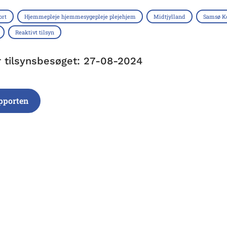
ort
Hjemmepleje hjemmesygepleje plejehjem
Midtjylland
Samsø 
Reaktivt tilsyn
r tilsynsbesøget: 27-08-2024
pporten