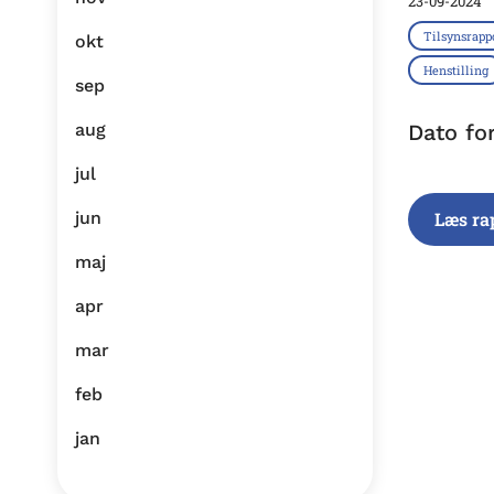
23-09-2024
Tilsynsrapp
okt
Henstilling
sep
aug
Dato fo
jul
jun
Læs ra
maj
apr
mar
feb
jan