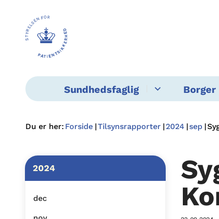
Sundhedsfaglig
Borger 
Du er her:
Forside
Tilsynsrapporter
2024
sep
Sy
Sy
2024
Ko
dec
nov