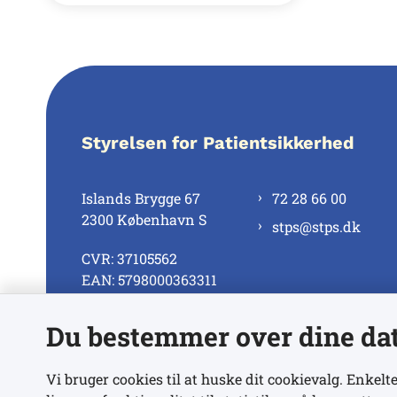
Styrelsen for Patientsikkerhed
Islands Brygge 67
72 28 66 00
2300 København S
stps@stps.dk
CVR: 37105562
EAN: 5798000363311
Du bestemmer over dine da
Se alle kontaktnumre
Vi bruger cookies til at huske dit cookievalg. Enkelte