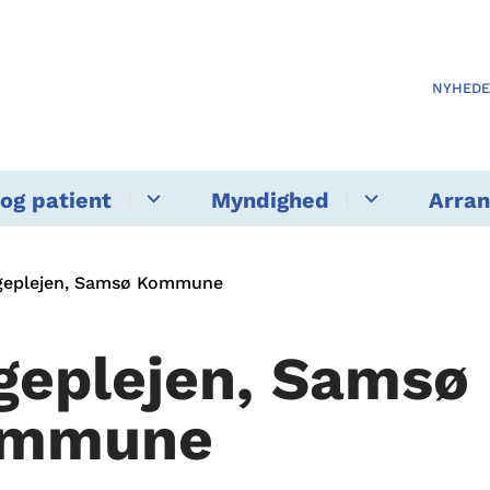
NYHED
og patient
Myndighed
Arra
geplejen, Samsø Kommune
geplejen, Samsø
mmune