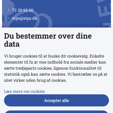
72 28 66 00
stps@stps.dk
Du bestemmer over dine
Se alle kontaktnumre
data
Vi bruger cookies til at huske dit cookievalg. Enkelte
elementer til fx at vise indhold fra sociale medier kan
Links
sætte tredjeparts cookies, ligesom funktionalitet til
statistik også kan sætte cookies. Vi bestræber os på at
sitet virker uden brug af cookies.
Udgivelser
Tilgængelighedserklæring
Læs mere om cookies
Data- og privatlivspolitik
Accepter alle
Cookies