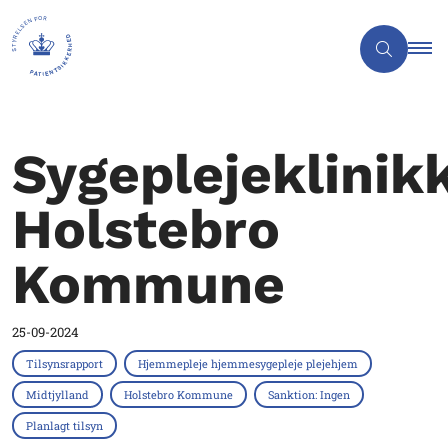
Sygeplejeklinik
Holstebro
Kommune
25-09-2024
Tilsynsrapport
Hjemmepleje hjemmesygepleje plejehjem
Midtjylland
Holstebro Kommune
Sanktion: Ingen
Planlagt tilsyn