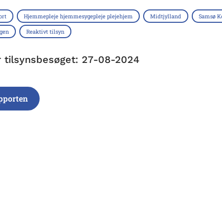
ort
Hjemmepleje hjemmesygepleje plejehjem
Midtjylland
Samsø 
ngen
Reaktivt tilsyn
r tilsynsbesøget: 27-08-2024
pporten