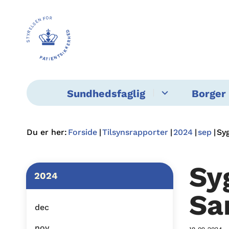
Sundhedsfaglig
Borger 
Du er her:
Forside
Tilsynsrapporter
2024
sep
Sy
Sy
2024
Sa
dec
nov