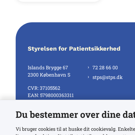
Styrelsen for Patientsikkerhed
Islands Brygge 67
72 28 66 00
2300 København S
stps@stps.dk
CVR: 37105562
EAN: 5798000363311
Du bestemmer over dine da
Se alle kontaktnumre
Vi bruger cookies til at huske dit cookievalg. Enkelte