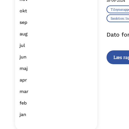
18-09-2024
Tilsynsrapp
okt
Sanktion: I
sep
aug
Dato fo
jul
jun
Læs ra
maj
apr
mar
feb
jan