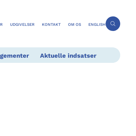
ER
UDGIVELSER
KONTAKT
OM OS
ENGLISH
ngementer
Aktuelle indsatser