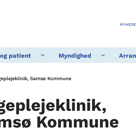
NYHED
og patient
Myndighed
Arra
geplejeklinik, Samsø Kommune
geplejeklinik,
msø Kommune