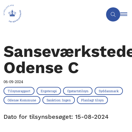
Sanseværkstede
Odense C
06-09-2024
Tilsynsrapport
Ergoterapi
Opstartstilsyn
Syddanmark
Odense Kommune
Sanktion: Ingen
Planlagt tilsyn
Dato for tilsynsbesøget: 15-08-2024