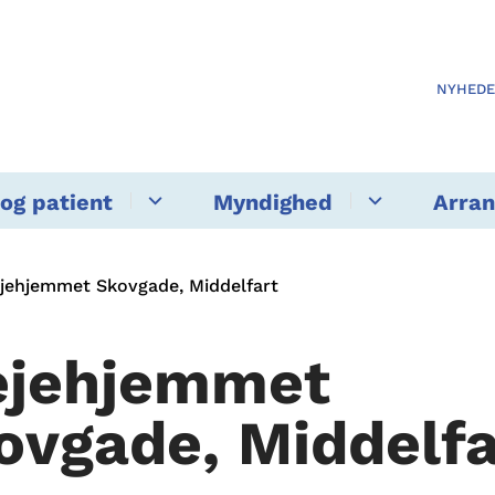
NYHED
og patient
Myndighed
Arra
ejehjemmet Skovgade, Middelfart
ejehjemmet
ovgade, Middelfa