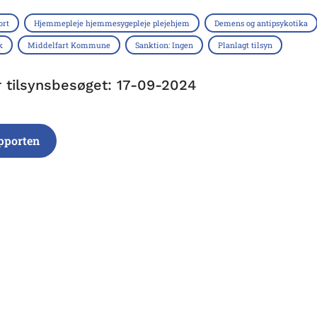
ort
Hjemmepleje hjemmesygepleje plejehjem
Demens og antipsykotika
k
Middelfart Kommune
Sanktion: Ingen
Planlagt tilsyn
r tilsynsbesøget: 17-09-2024
pporten