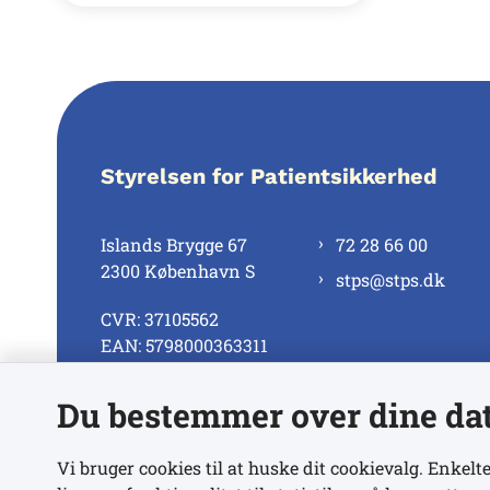
Styrelsen for Patientsikkerhed
Islands Brygge 67
72 28 66 00
2300 København S
stps@stps.dk
CVR: 37105562
EAN: 5798000363311
Du bestemmer over dine da
Se alle kontaktnumre
Vi bruger cookies til at huske dit cookievalg. Enkelte