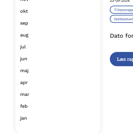
23-09-2024
Tilsynsrapp
okt
Syddanmar
sep
aug
Dato fo
jul
jun
Læs ra
maj
apr
mar
feb
jan