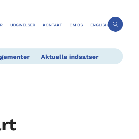
ER
UDGIVELSER
KONTAKT
OM OS
ENGLISH
ngementer
Aktuelle indsatser
rt