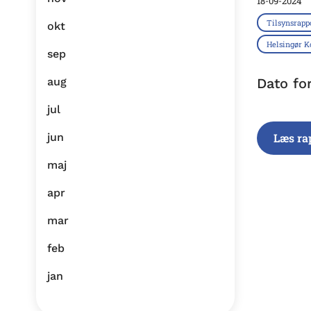
18-09-2024
Tilsynsrapp
okt
Helsingør
sep
aug
Dato fo
jul
jun
Læs ra
maj
apr
mar
feb
jan