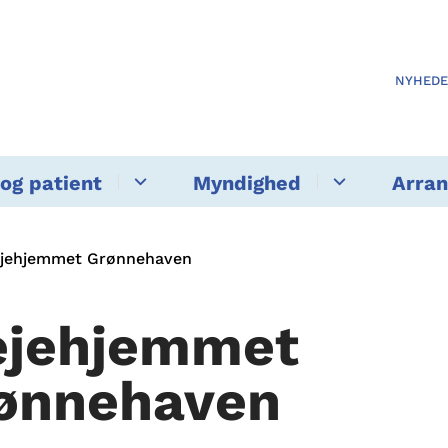
NYHED
og patient
Myndighed
Arra
ejehjemmet Grønnehaven
ejehjemmet
ønnehaven