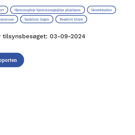
ort
Hjemmepleje hjemmesygepleje plejehjem
Hovedstaden
 Kommune
Sanktion: Ingen
Reaktivt tilsyn
r tilsynsbesøget: 03-09-2024
pporten