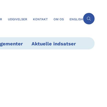
ER
UDGIVELSER
KONTAKT
OM OS
ENGLISH
ngementer
Aktuelle indsatser