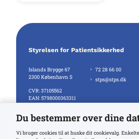
Styrelsen for Patientsikkerhed
Islands Brygge 67
72 28 66 00
2300 København S
stps@stps.dk
CVR: 37105562
EAN: 5798000363311
Du bestemmer over dine da
Se alle kontaktnumre
Vi bruger cookies til at huske dit cookievalg. Enkelte