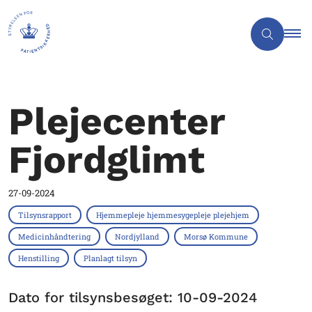
Plejecenter
Fjordglimt
27-09-2024
Tilsynsrapport
Hjemmepleje hjemmesygepleje plejehjem
Medicinhåndtering
Nordjylland
Morsø Kommune
Henstilling
Planlagt tilsyn
Dato for tilsynsbesøget: 10-09-2024