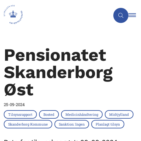
Pensionatet
Skanderborg
Øst
25-09-2024
Tilsynsrapport
Bosted
Medicinhåndtering
Midtjylland
Skanderborg Kommune
Sanktion: Ingen
Planlagt tilsyn