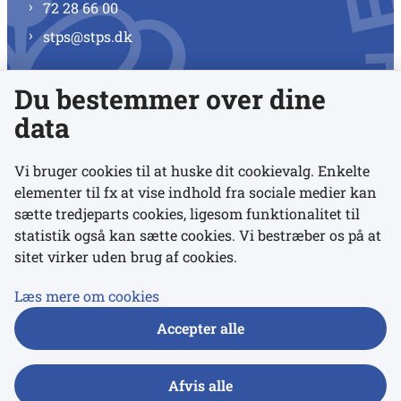
72 28 66 00
stps@stps.dk
Du bestemmer over dine
Se alle kontaktnumre
data
Vi bruger cookies til at huske dit cookievalg. Enkelte
elementer til fx at vise indhold fra sociale medier kan
Links
sætte tredjeparts cookies, ligesom funktionalitet til
statistik også kan sætte cookies. Vi bestræber os på at
sitet virker uden brug af cookies.
Udgivelser
Tilgængelighedserklæring
Læs mere om cookies
Data- og privatlivspolitik
Accepter alle
Cookies
Afvis alle