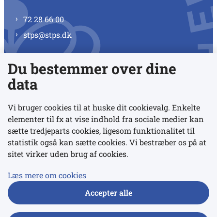
72 28 66 00
stps@stps.dk
Du bestemmer over dine
Se alle kontaktnumre
data
Vi bruger cookies til at huske dit cookievalg. Enkelte
elementer til fx at vise indhold fra sociale medier kan
Links
sætte tredjeparts cookies, ligesom funktionalitet til
statistik også kan sætte cookies. Vi bestræber os på at
sitet virker uden brug af cookies.
Udgivelser
Tilgængelighedserklæring
Læs mere om cookies
Data- og privatlivspolitik
Accepter alle
Cookies