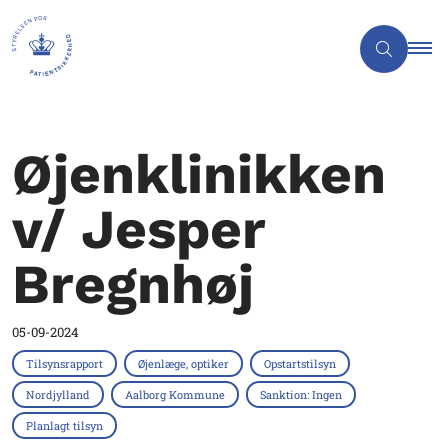
Øjenklinikken
v/ Jesper
Bregnhøj
05-09-2024
Tilsynsrapport
Øjenlæge, optiker
Opstartstilsyn
Nordjylland
Aalborg Kommune
Sanktion: Ingen
Planlagt tilsyn