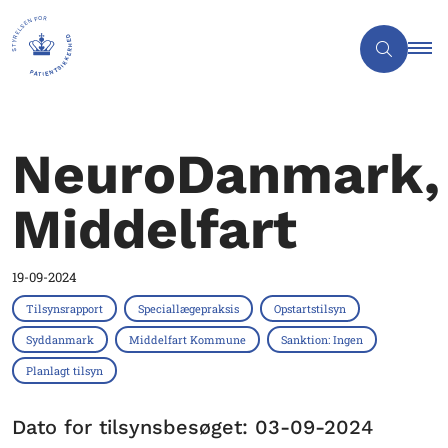
NeuroDanmark,
Middelfart
19-09-2024
Tilsynsrapport
Speciallægepraksis
Opstartstilsyn
Syddanmark
Middelfart Kommune
Sanktion: Ingen
Planlagt tilsyn
Dato for tilsynsbesøget: 03-09-2024