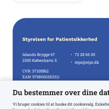
Styrelsen for Patientsikkerhed
Islands Brygge 67
72 28 66 00
2300 København S
stps@stps.dk
CVR: 37105562
EAN: 5798000363311
Du bestemmer over dine da
Se alle kontaktnumre
Vi bruger cookies til at huske dit cookievalg. Enkelte