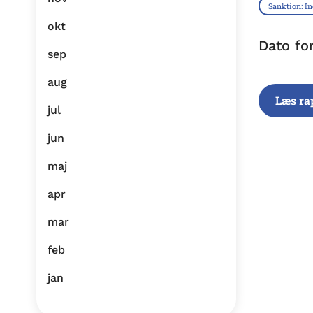
Sanktion: I
okt
Dato fo
sep
aug
Læs ra
jul
jun
maj
apr
mar
feb
jan