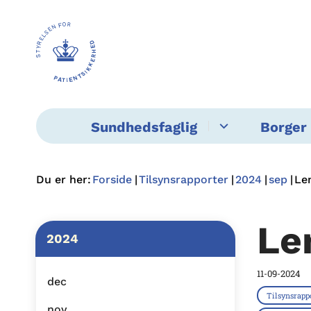
Sundhedsfaglig
Borger 
Du er her:
Forside
Tilsynsrapporter
2024
sep
Le
Le
2024
11-09-2024
dec
Tilsynsrapp
nov