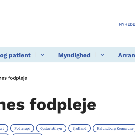
NYHED
og patient
Myndighed
Arra
nes fodpleje
nes fodpleje
ort
Fodterapi
Opstartstilsyn
Sjælland
Kalundborg Kommune