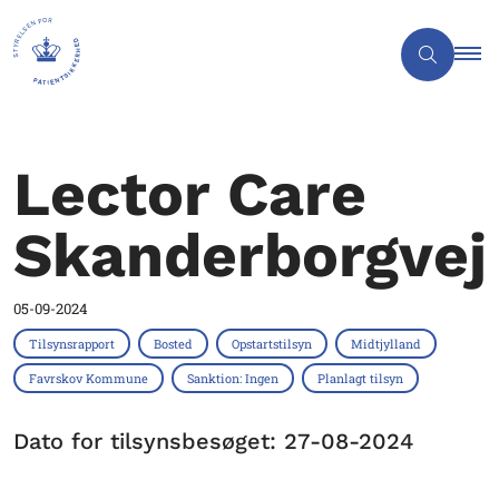
Lector Care
Skanderborgvej
05-09-2024
Tilsynsrapport
Bosted
Opstartstilsyn
Midtjylland
Favrskov Kommune
Sanktion: Ingen
Planlagt tilsyn
Dato for tilsynsbesøget: 27-08-2024