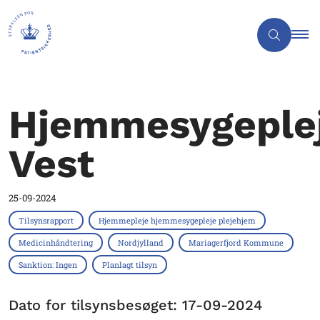
Hjemmesygeple
Vest
25-09-2024
Tilsynsrapport
Hjemmepleje hjemmesygepleje plejehjem
Medicinhåndtering
Nordjylland
Mariagerfjord Kommune
Sanktion: Ingen
Planlagt tilsyn
Dato for tilsynsbesøget: 17-09-2024