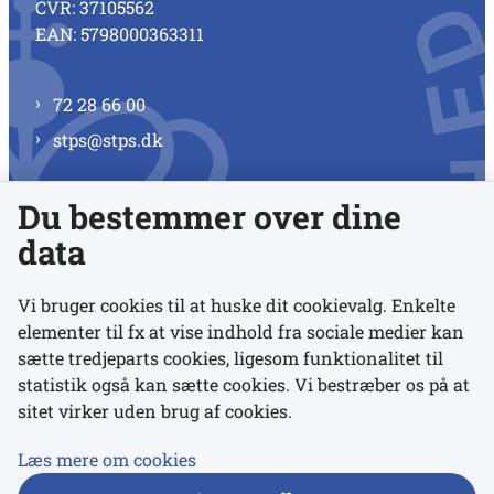
CVR: 37105562
EAN: 5798000363311
72 28 66 00
stps@stps.dk
Du bestemmer over dine
Se alle kontaktnumre
data
Vi bruger cookies til at huske dit cookievalg. Enkelte
elementer til fx at vise indhold fra sociale medier kan
Links
sætte tredjeparts cookies, ligesom funktionalitet til
statistik også kan sætte cookies. Vi bestræber os på at
sitet virker uden brug af cookies.
Udgivelser
Tilgængelighedserklæring
Læs mere om cookies
Data- og privatlivspolitik