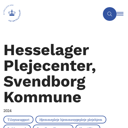
Hesselager
Plejecenter,
Svendborg
Kommune
2024
Tilsynsrapport
Hjemmepleje hjemmesygepleje plejehjem