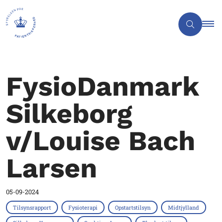
FysioDanmark
Silkeborg
v/Louise Bach
Larsen
05-09-2024
Tilsynsrapport
Fysioterapi
Opstartstilsyn
Midtjylland