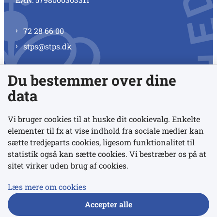
72 28 66 00
stps@stps.dk
Du bestemmer over dine
Se alle kontaktnumre
data
Vi bruger cookies til at huske dit cookievalg. Enkelte
elementer til fx at vise indhold fra sociale medier kan
Links
sætte tredjeparts cookies, ligesom funktionalitet til
statistik også kan sætte cookies. Vi bestræber os på at
sitet virker uden brug af cookies.
Udgivelser
Tilgængelighedserklæring
Læs mere om cookies
Data- og privatlivspolitik
Accepter alle
Cookies